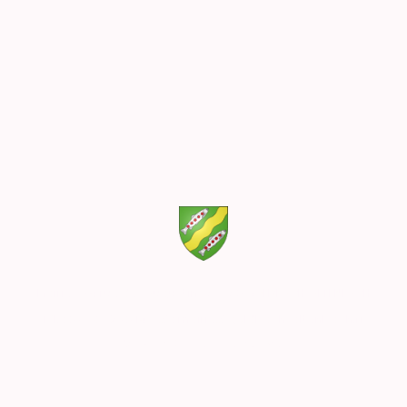
Mairie - 34 rue des Augustins 68760 GOLDBACH-ALTENBACH
Tél. : 03 89 82 30 14 - @ : mairie@goldbach-altenbach.fr
Copyright ©. Tous droits réservés.