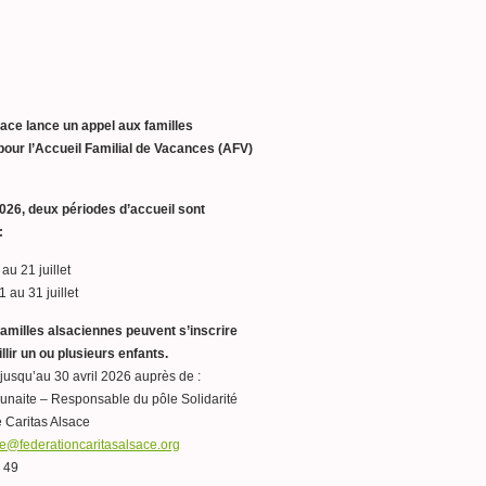
sace lance un appel aux familles
our l’Accueil Familial de Vacances (AFV)
2026, deux périodes d’accueil sont
:
au 21 juillet
1 au 31 juillet
familles alsaciennes peuvent s’inscrire
llir un ou plusieurs enfants.
 jusqu’au 30 avril 2026 auprès de :
iunaite – Responsable du pôle Solidarité
e Caritas Alsace
e@federationcaritasalsace.org
 49