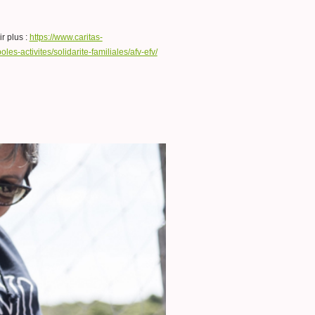
r plus :
https://www.caritas-
oles-activites/solidarite-familiales/afv-efv/