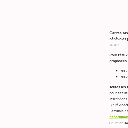
C
aritas Al
bénévoles p
2026 !
Pour l’été 
proposées 
du 7 
du 2
Toutes les 
pour accuei
Inscriptions
Biruté Abec
Familiale d
babeciunait
06 25 22 34