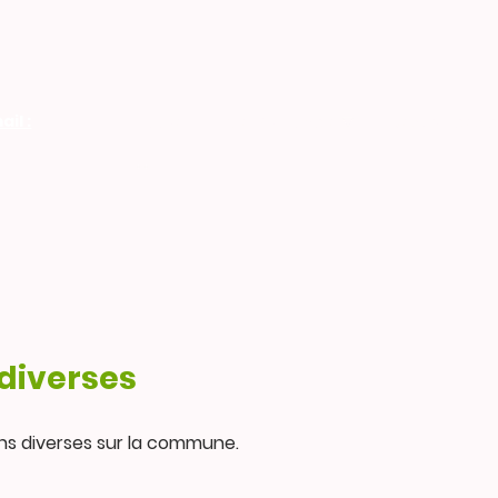
il :
Accueil
Vie Municipale
Gestion des 
 diverses
ns diverses sur la commune.