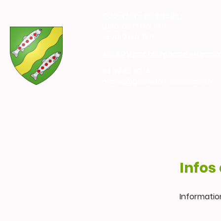
Ouverture au public :
Lundi de 17 h à 19 h
Jeudi 9 h à 12 h
sur RDV par téléphone ou par ma
03 89 82 30 14
mairie@goldbach-altenbach.fr
Infos
Informatio